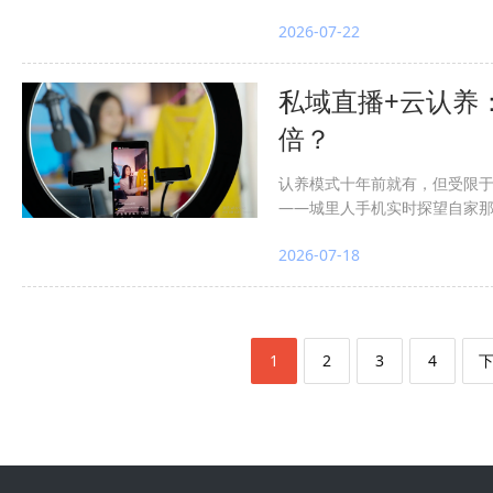
购权收归福州、深耕福建五城闭
2026-07-22
15%。两家都在拼供应链深度
应坚守"明天要但更便宜"的计
效率，在"预售+次日达"的缝
私域直播+云认养
倍？
认养模式十年前就有，但受限于"
——城里人手机实时探望自家那
可见＞精修图）、私域锁客（
2026-07-18
配送→餐桌，渠道利润回吐农场
示不卖、8-20分钟建时间轴、2
次触达未认养者、拉专属社群）
固定周报节奏/采摘前做完最后
朵照片/管护人手写）"，情感附
1
2
3
4
序"跑通首场，验证承载力后再