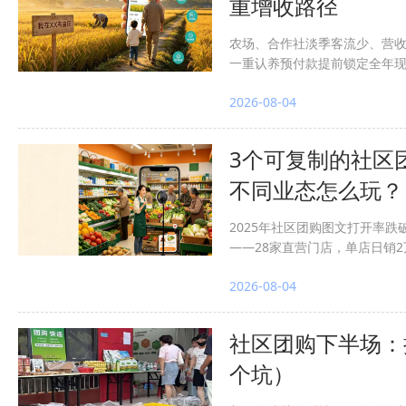
重增收路径
农场、合作社淡季客流少、营收
一重认养预付款提前锁定全年现金
建三江累计认养2.28万亩、销
2026-08-04
现；第三重品牌溢价与深加工拉
略、客户复购三机制，并按10-
解"旺季忙死、淡季饿死"的经
3个可复制的社区
不同业态怎么玩？
2025年社区团购图文打开率
——28家直营门店，单店日销2
始人高育锋总结"直播效率是社区
2026-08-04
分钟破百万、全场400万、18
把生鲜退货率压到1%；③大庆九佰
销售3.85亿，直播频次1-2
社区团购下半场：
链、区域平台三种起步路径，共
个坑）