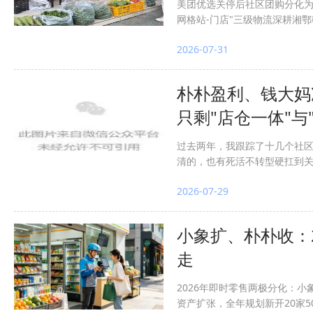
美团优选关停后社区团购分化为
网格站-门店"三级物流深耕湘鄂
线下库存实时同步.系统规划需
2026-07-31
朴朴盈利、钱大妈冲
只剩"店仓一体"与
过去两年，我跟踪了十几个社
清的，也有死活不转型硬扛到
的，没有一个活得久。下面
2026-07-29
小象扩、朴朴收：
走
2026年即时零售两极分化：小
资产扩张，全年规划新开20家5