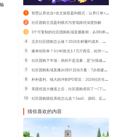
品输
1
智慧认养农业+农文旅双盈利模式：认养订单+文旅客流双重增收路径
2
社区团购主流盈利模式与变现路径深度拆解
3
3个可复制的社区团购私域直播案例：从0到单场破百万，不同业态怎么玩？
4
北京社区团购怎么做？2026生鲜履约成本、区域选择与系统降本指南
5
爆单却拒单？3小时抢光3.1万斤西瓜，杭州一社区西瓜团购暴露的“幸福烦恼”
6
社区团购下半场：拼的不是流量，是“分拣速度”（还有这3个坑）
7
社区团购私域直播从0到1启动方案：7步搭建标准化运营体系
8
朴朴盈利、钱大妈冲刺IPO背后：2026社区生鲜的活路，只剩"店仓一体"与"店+团购枢纽"
9
美团优选大撤退之后，社区团购变回了一门“苦生意”
10
社区团购团批系统怎么选？SaaS、源码、定制三种模式对比与成本测算
猜你喜欢的内容