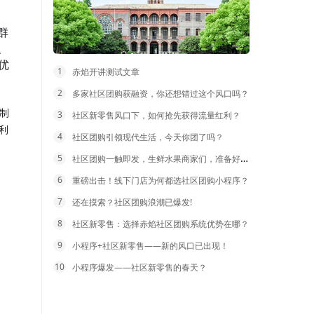
群
、
优
1
赤焰开讲测试文章
2
多家社区团购获融资，你还想错过这个风口吗？
制
3
社区新零售风口下，如何抢先获得流量红利？
利
4
社区团购引领现代生活，今天你团了吗？
5
社区团购一触即发，生鲜水果商家们，准备好没？
6
重磅出击！线下门店为何都选社区团购小程序？
7
还在摸索？社区团购浪潮已爆发!
8
社区新零售：选择赤焰社区团购系统优势在哪？
9
小程序+社区新零售——新的风口已出现！
10
小程序爆发——社区新零售的春天？