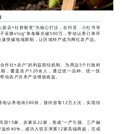
造
人探店+社群裂变”为核心打法，在抖音、小红书等
亲子采摘vlog”单条曝光破500万，带动认养订单环
，快速突破地域限制，让区域特产成为网红农产品。
合作社+农户”的利益联结机制。为周边5个行政村
2期，覆盖农户120余人，通过统一品种、统一技
带动农户共享产业增值收益。
基地认养地块280块，接待游客12万人次，实现综
民宿15家、农家乐22家，形成“一产引领、三产融
牌溢价40%，成功入驻京津冀12家高端商超，完成