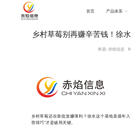
当前位置：
首页
>
赤焰资讯
>
行业资讯
>
乡村草莓别再
首页
产品体系
乡村草莓别再赚辛苦钱！徐水
来源:
赤焰信息
时间
乡村草莓还在靠批发赚薄利？徐水这个基地直接年入1
营得巧”才是破局关键。